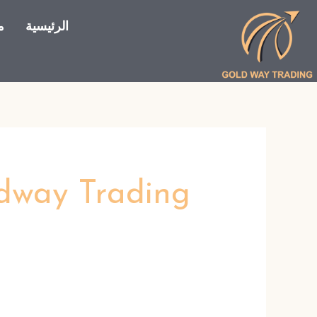
خطي
الرئيسية
م
لى
لمحتوى
dway Trading