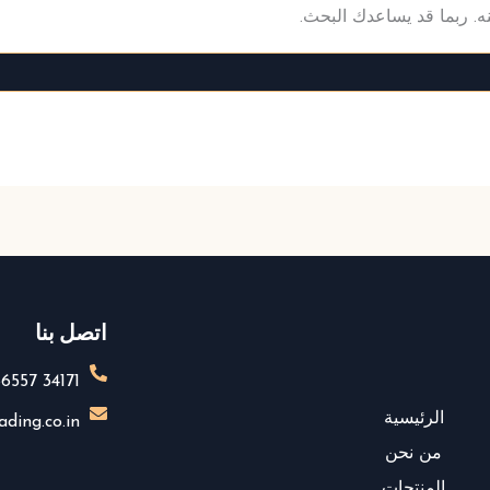
نه. ربما قد يساعدك البحث.
اتصل بنا
34171 86557 91+
الرئيسية
ding.co.in
من نحن
المنتجات