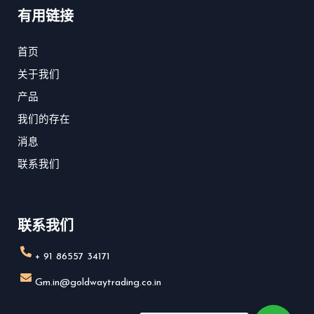
n
t
e
有用链接
-
u
b
i
b
o
n
e
o
首页
s
k
关于我们
t
a
产品
g
r
我们的存在
a
消息
m
-
联系我们
1
联系我们
+ 91 86557 34171
Gm.in@goldwaytrading.co.in