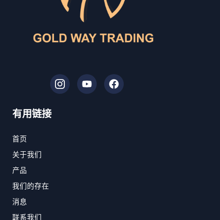
I
Y
F
c
o
a
o
u
c
n
t
e
有用链接
-
u
b
i
b
o
n
e
o
首页
s
k
关于我们
t
a
产品
g
r
我们的存在
a
消息
m
-
联系我们