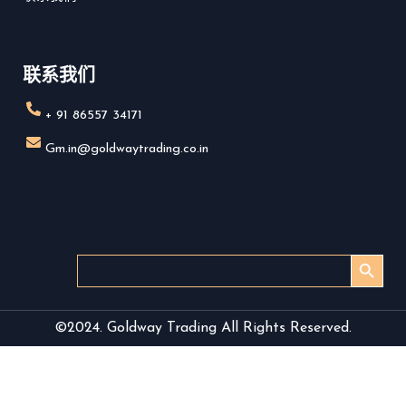
1
联系我们
+ 91 86557 34171
Gm.in@goldwaytrading.co.in
搜索按钮
Search
for:
©2024. Goldway Trading All Rights Reserved.