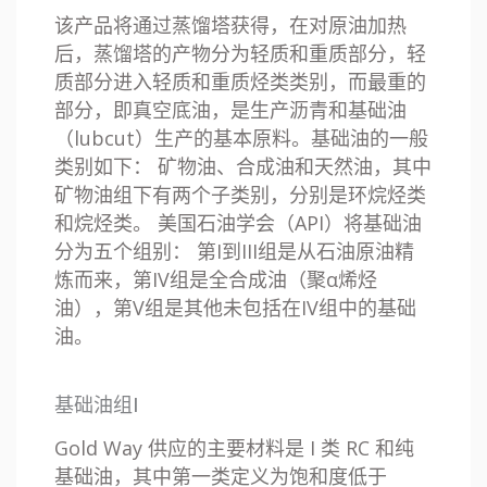
该产品将通过蒸馏塔获得，在对原油加热
后，蒸馏塔的产物分为轻质和重质部分，轻
质部分进入轻质和重质烃类类别，而最重的
部分，即真空底油，是生产沥青和基础油
（lubcut）生产的基本原料。基础油的一般
类别如下： 矿物油、合成油和天然油，其中
矿物油组下有两个子类别，分别是环烷烃类
和烷烃类。 美国石油学会（API）将基础油
分为五个组别： 第I到III组是从石油原油精
炼而来，第IV组是全合成油（聚α烯烃
油），第V组是其他未包括在IV组中的基础
油。
基础油组I
Gold Way 供应的主要材料是 I 类 RC 和纯
基础油，其中第一类定义为饱和度低于